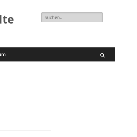
Suchen
lte
nach:
um
Suchen