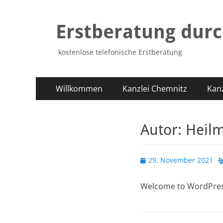
Erstberatung dur
kostenlose telefonische Erstberatung
Primäres
Zum
Willkommen
Kanzlei Chemnitz
Kanz
Inhalt
Menü
springen
Autor:
Heil
Veröffentlicht
29. November 2021
am
Welcome to WordPress. T